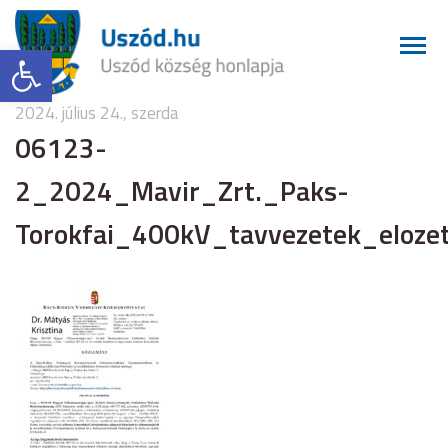
Eszköztár megnyitása
2024. július 24., szerda
06123-
2_2024_Mavir_Zrt._Paks-
Torokfai_400kV_tavvezetek_eloze