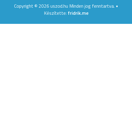
Copyright © 2026 uszod.hu Minden jog fenntartva. •
Készítette:
fridrik.me