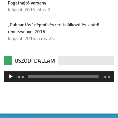
Fogathajtó verseny
Időpont: 2016. július. 2.
„Gubbantós” népművészeri találkozó és kisérő
rendezvényei 2016
Időpont: 2016. június. 25.
USZÓDI DALLAM
Audió
00:00
00:00
lejátszó