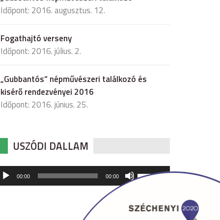
Időpont: 2016. augusztus. 12.
Fogathajtó verseny
Időpont: 2016. július. 2.
„Gubbantós” népművészeri találkozó és
kisérő rendezvényei 2016
Időpont: 2016. június. 25.
USZÓDI DALLAM
udió
A
00:00
00:00
hangerő
játszó
növeléséhez,
illetőleg
csökkentéséhez
a