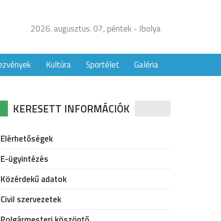
2026. augusztus. 07, péntek - Ibolya
ezvények
Kultúra
Sportélet
Galéria
KERESETT INFORMÁCIÓK
Elérhetőségek
E-ügyintézés
Közérdekű adatok
Civil szervezetek
Polgármesteri köszöntő