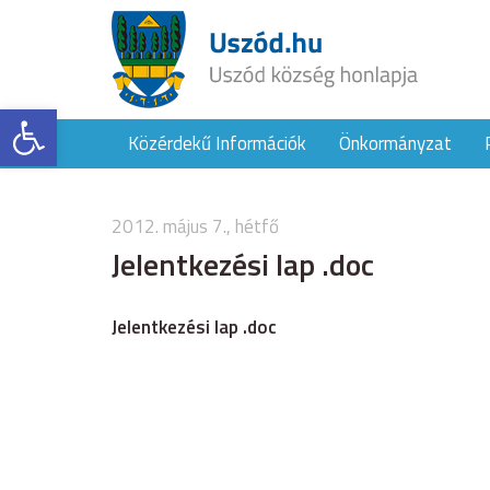
Eszköztár megnyitása
Közérdekű Információk
Önkormányzat
2012. május 7., hétfő
Jelentkezési lap .doc
Jelentkezési lap .doc