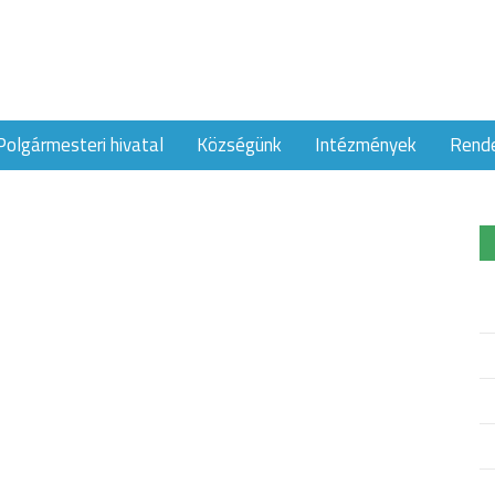
Polgármesteri hivatal
Községünk
Intézmények
Rend