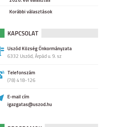
2026. évi választás
Korábbi választások
KAPCSOLAT
Uszód Község Önkormányzata
6332 Uszód, Árpád u. 9. sz
Telefonszám
(78) 418-126
E-mail cím
igazgatas@uszod.hu