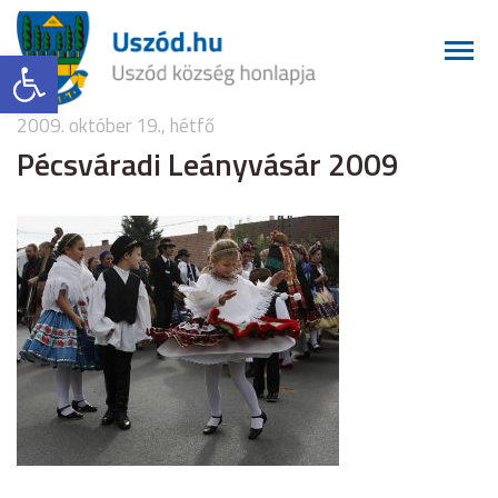
Eszköztár megnyitása
2009. október 19., hétfő
Pécsváradi Leányvásár 2009