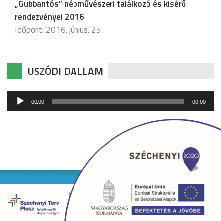
„Gubbantós” népművészeri találkozó és kisérő
rendezvényei 2016
Időpont: 2016. június. 25.
USZÓDI DALLAM
Audió
00:00
00:00
lejátszó
Copyright © 2026 uszod.hu Minden jog fenntartva. •
Készítette:
fridrik.me