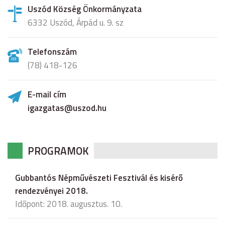
Uszód Község Önkormányzata
6332 Uszód, Árpád u. 9. sz
Telefonszám
(78) 418-126
E-mail cím
igazgatas@uszod.hu
PROGRAMOK
Gubbantós Népművészeti Fesztivál és kisérő
rendezvényei 2018.
Időpont: 2018. augusztus. 10.