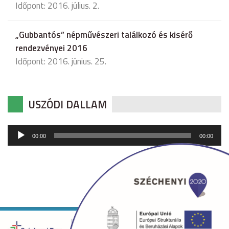
Időpont: 2016. július. 2.
„Gubbantós” népművészeri találkozó és kisérő
rendezvényei 2016
Időpont: 2016. június. 25.
USZÓDI DALLAM
Audió
00:00
00:00
lejátszó
Copyright © 2026 uszod.hu Minden jog fenntartva. •