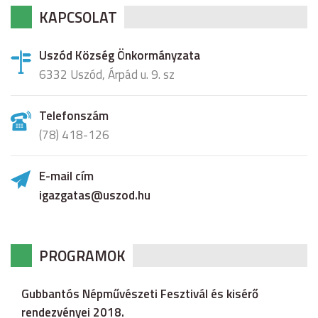
KAPCSOLAT
Uszód Község Önkormányzata
6332 Uszód, Árpád u. 9. sz
Telefonszám
(78) 418-126
E-mail cím
igazgatas@uszod.hu
PROGRAMOK
Gubbantós Népművészeti Fesztivál és kisérő
rendezvényei 2018.