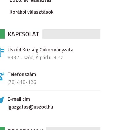
2026. évi választás
Korábbi választások
KAPCSOLAT
Uszód Község Önkormányzata
6332 Uszód, Árpád u. 9. sz
Telefonszám
(78) 418-126
E-mail cím
igazgatas@uszod.hu