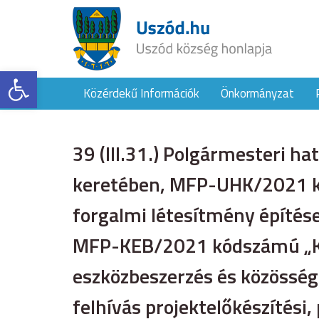
Eszköztár megnyitása
Közérdekű Információk
Önkormányzat
39 (III.31.) Polgármesteri h
keretében, MFP-UHK/2021 kó
forgalmi létesítmény építése
MFP-KEB/2021 kódszámú „Kö
eszközbeszerzés és közössé
felhívás projektelőkészítés