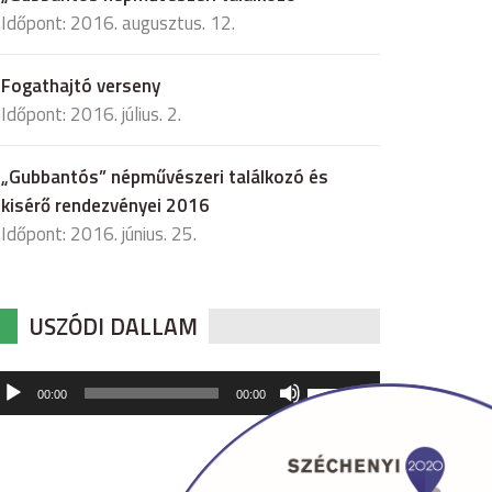
Időpont: 2016. augusztus. 12.
Fogathajtó verseny
Időpont: 2016. július. 2.
„Gubbantós” népművészeri találkozó és
kisérő rendezvényei 2016
Időpont: 2016. június. 25.
USZÓDI DALLAM
udió
A
00:00
00:00
hangerő
játszó
növeléséhez,
illetőleg
csökkentéséhez
a