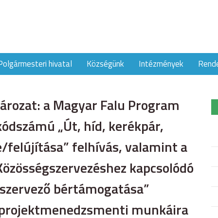
Polgármesteri hivatal
Községünk
Intézmények
Rend
atározat: a Magyar Falu Program
dszámú „Út, híd, kerékpár,
/felújítása” felhívás, valamint a
zösségszervezéshez kapcsolódó
gszervező bértámogatása”
i, projektmenedzsmenti munkáira