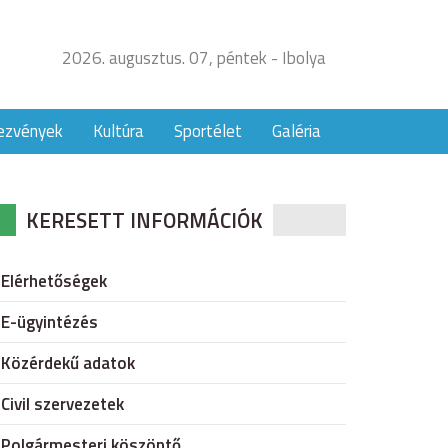
2026. augusztus. 07, péntek - Ibolya
ezvények
Kultúra
Sportélet
Galéria
KERESETT INFORMÁCIÓK
Elérhetőségek
E-ügyintézés
Közérdekű adatok
Civil szervezetek
Polgármesteri köszöntő