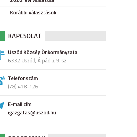
2026. évi választás
Korábbi választások
KAPCSOLAT
Uszód Község Önkormányzata
6332 Uszód, Árpád u. 9. sz
Telefonszám
(78) 418-126
E-mail cím
igazgatas@uszod.hu