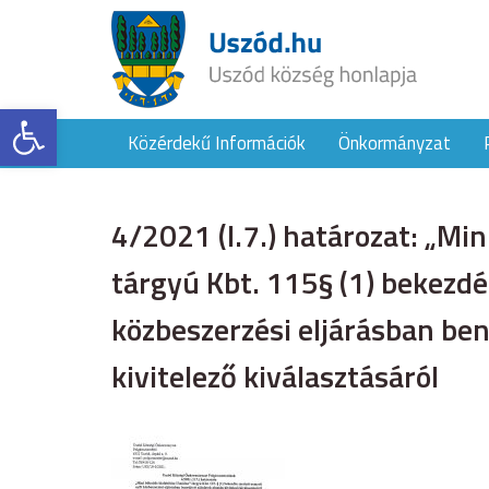
Eszköztár megnyitása
Közérdekű Információk
Önkormányzat
4/2021 (I.7.) határozat: „Mi
tárgyú Kbt. 115§ (1) bekezdé
közbeszerzési eljárásban ben
kivitelező kiválasztásáról