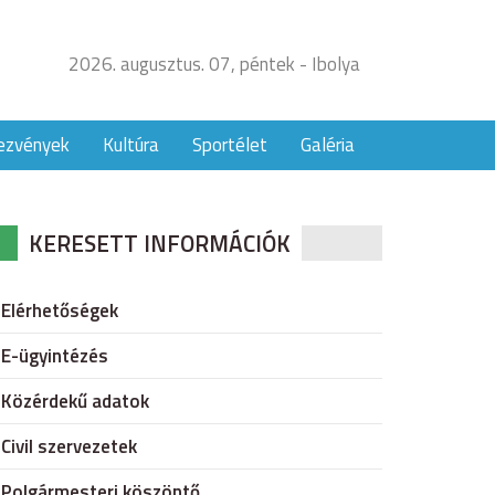
2026. augusztus. 07, péntek - Ibolya
ezvények
Kultúra
Sportélet
Galéria
KERESETT INFORMÁCIÓK
Elérhetőségek
E-ügyintézés
Közérdekű adatok
Civil szervezetek
Polgármesteri köszöntő