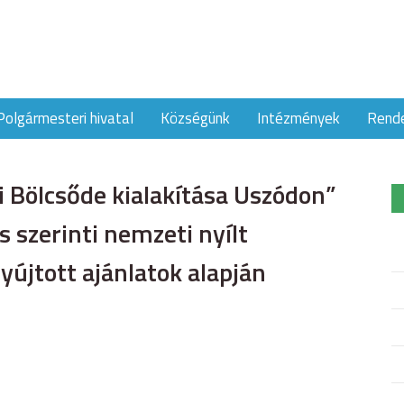
Polgármesteri hivatal
Községünk
Intézmények
Rend
ni Bölcsőde kialakítása Uszódon”
s szerinti nemzeti nyílt
yújtott ajánlatok alapján