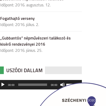
Időpont: 2016. augusztus. 12.
Fogathajtó verseny
Időpont: 2016. július. 2.
„Gubbantós” népművészeri találkozó és
kisérő rendezvényei 2016
Időpont: 2016. június. 25.
USZÓDI DALLAM
udió
A
00:00
00:00
hangerő
játszó
növeléséhez,
illetőleg
csökkentéséhez
a