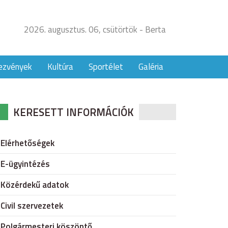
2026. augusztus. 06, csütörtök - Berta
ezvények
Kultúra
Sportélet
Galéria
KERESETT INFORMÁCIÓK
Elérhetőségek
E-ügyintézés
Közérdekű adatok
Civil szervezetek
Polgármesteri köszöntő