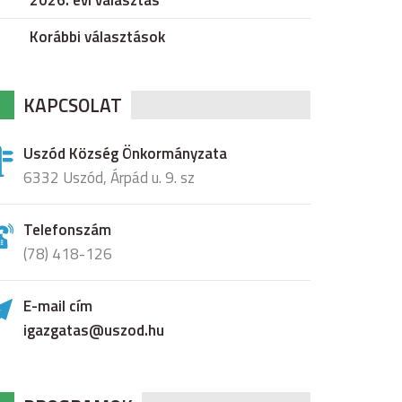
2026. évi választás
Korábbi választások
KAPCSOLAT
Uszód Község Önkormányzata
6332 Uszód, Árpád u. 9. sz
Telefonszám
(78) 418-126
E-mail cím
igazgatas@uszod.hu