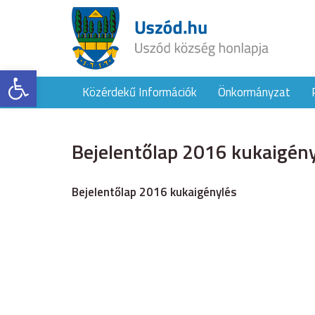
Eszköztár megnyitása
Közérdekű Információk
Önkormányzat
Bejelentőlap 2016 kukaigén
Bejelentőlap 2016 kukaigénylés