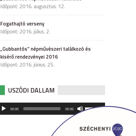
Időpont: 2016. augusztus. 12.
Fogathajtó verseny
Időpont: 2016. július. 2.
„Gubbantós” népművészeri találkozó és
kisérő rendezvényei 2016
Időpont: 2016. június. 25.
USZÓDI DALLAM
udió
A
00:00
00:00
hangerő
játszó
növeléséhez,
illetőleg
csökkentéséhez
a