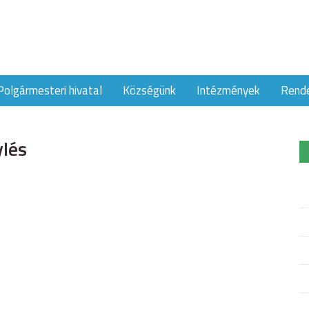
Polgármesteri hivatal
Községünk
Intézmények
Rend
ylés