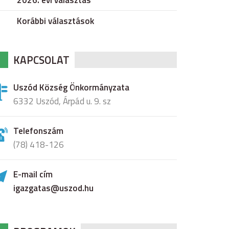
2026. évi választás
Korábbi választások
KAPCSOLAT
Uszód Község Önkormányzata
6332 Uszód, Árpád u. 9. sz
Telefonszám
(78) 418-126
E-mail cím
igazgatas@uszod.hu