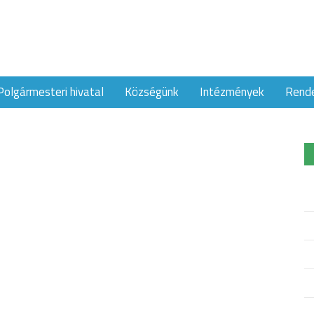
Polgármesteri hivatal
Községünk
Intézmények
Rend