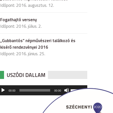
Időpont: 2016. augusztus. 12.
Fogathajtó verseny
Időpont: 2016. július. 2.
„Gubbantós” népművészeri találkozó és
kisérő rendezvényei 2016
Időpont: 2016. június. 25.
USZÓDI DALLAM
udió
A
00:00
00:00
hangerő
játszó
növeléséhez,
illetőleg
csökkentéséhez
a