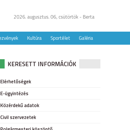
2026. augusztus. 06, csütörtök - Berta
ezvények
Kultúra
Sportélet
Galéria
KERESETT INFORMÁCIÓK
Elérhetőségek
E-ügyintézés
Közérdekű adatok
Civil szervezetek
Polgármesteri köszöntő