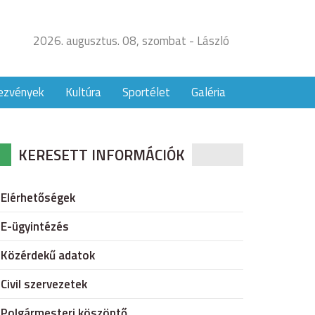
2026. augusztus. 08, szombat - László
ezvények
Kultúra
Sportélet
Galéria
KERESETT INFORMÁCIÓK
Elérhetőségek
E-ügyintézés
Közérdekű adatok
Civil szervezetek
Polgármesteri köszöntő