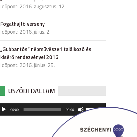
Időpont: 2016. augusztus. 12.
Fogathajtó verseny
Időpont: 2016. július. 2.
„Gubbantós” népművészeri találkozó és
kisérő rendezvényei 2016
Időpont: 2016. június. 25.
USZÓDI DALLAM
udió
A
00:00
00:00
hangerő
játszó
növeléséhez,
illetőleg
csökkentéséhez
a