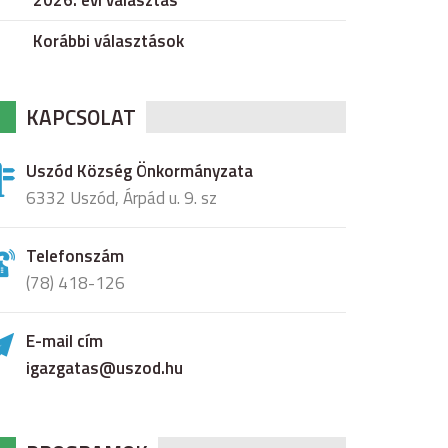
2026. évi választás
Korábbi választások
KAPCSOLAT
Uszód Község Önkormányzata
6332 Uszód, Árpád u. 9. sz
Telefonszám
(78) 418-126
E-mail cím
igazgatas@uszod.hu