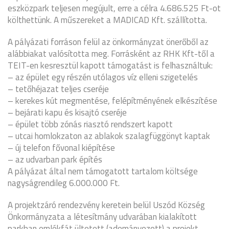
eszközpark teljesen megújult, erre a célra 4.686.525 Ft-ot
költhettünk. A műszereket a MADICAD Kft. szállította.
A pályázati forráson felül az önkormányzat önerőből az
alábbiakat valósította meg. Forrásként az RHK Kft-től a
TEIT-en kesresztül kapott támogatást is felhasználtuk:
– az épület egy részén utólagos víz elleni szigetelés
– tetőhéjazat teljes cseréje
– kerekes kút megmentése, felépítményének elkészítése
– bejárati kapu és kisajtó cseréje
– épület több zónás riasztó rendszert kapott
– utcai homlokzaton az ablakok szalagfüggönyt kaptak
– új telefon fővonal kiépítése
– az udvarban park építés
A pályázat által nem támogatott tartalom költsége
nagyságrendileg 6.000.000 Ft.
A projektzáró rendezvény keretein belül Uszód Község
Önkormányzata a létesítmány udvarában kialakított
parkban emlékfát ültetett (adományozott) a projekt