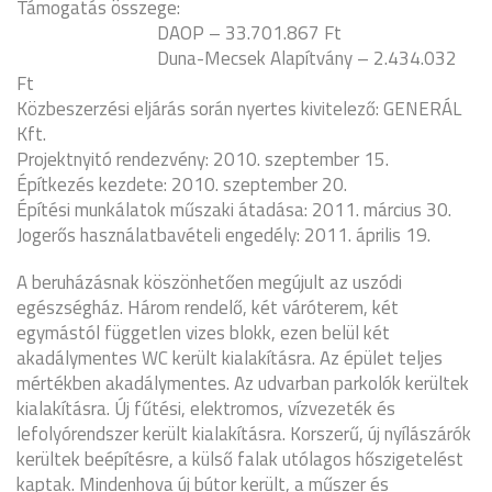
Támogatás összege:
DAOP – 33.701.867 Ft
Duna-Mecsek Alapítvány – 2.434.032
Ft
Közbeszerzési eljárás során nyertes kivitelező: GENERÁL
Kft.
Projektnyitó rendezvény: 2010. szeptember 15.
Építkezés kezdete: 2010. szeptember 20.
Építési munkálatok műszaki átadása: 2011. március 30.
Jogerős használatbavételi engedély: 2011. április 19.
A beruházásnak köszönhetően megújult az uszódi
egészségház. Három rendelő, két váróterem, két
egymástól független vizes blokk, ezen belül két
akadálymentes WC került kialakításra. Az épület teljes
mértékben akadálymentes. Az udvarban parkolók kerültek
kialakításra. Új fűtési, elektromos, vízvezeték és
lefolyórendszer került kialakításra. Korszerű, új nyílászárók
kerültek beépítésre, a külső falak utólagos hőszigetelést
kaptak. Mindenhova új bútor került, a műszer és