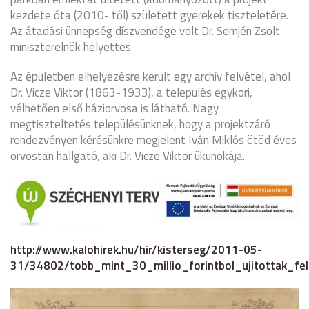
kezdete óta (2010- től) született gyerekek tiszteletére.
Az átadási ünnepség díszvendége volt Dr. Semjén Zsolt
miniszterelnök helyettes.
Az épületben elhelyezésre került egy archív felvétel, ahol
Dr. Vicze Viktor (1863-1933), a település egykori,
vélhetően első háziorvosa is látható. Nagy
megtiszteltetés településünknek, hogy a projektzáró
rendezvényen kérésünkre megjelent Iván Miklós ötöd éves
orvostan hallgató, aki Dr. Vicze Viktor ükunokája.
http://www.kalohirek.hu/hir/kisterseg/2011-05-
31/34802/tobb_mint_30_millio_forintbol_ujitottak_fe