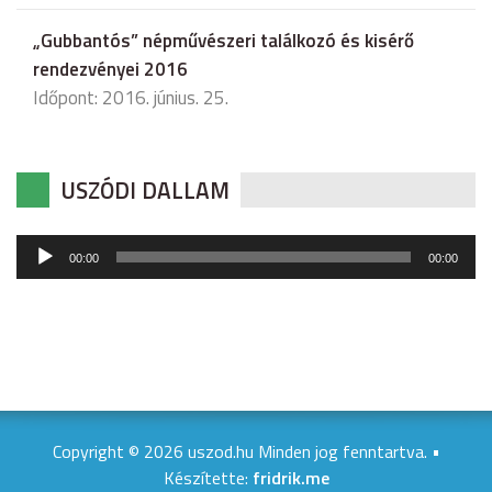
„Gubbantós” népművészeri találkozó és kisérő
rendezvényei 2016
Időpont: 2016. június. 25.
USZÓDI DALLAM
Audió
00:00
00:00
lejátszó
Copyright © 2026 uszod.hu Minden jog fenntartva. •
Készítette:
fridrik.me