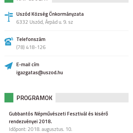
Uszód Község Önkormányzata
6332 Uszód, Árpád u. 9. sz
Telefonszám
(78) 418-126
E-mail cím
igazgatas@uszod.hu
PROGRAMOK
Gubbantós Népművészeti Fesztivál és kisérő
rendezvényei 2018.
Időpont: 2018. augusztus. 10.