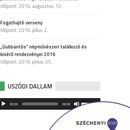
Időpont: 2016. augusztus. 12.
Fogathajtó verseny
Időpont: 2016. július. 2.
„Gubbantós” népművészeri találkozó és
kisérő rendezvényei 2016
Időpont: 2016. június. 25.
USZÓDI DALLAM
udió
A
00:00
00:00
hangerő
játszó
növeléséhez,
illetőleg
csökkentéséhez
a