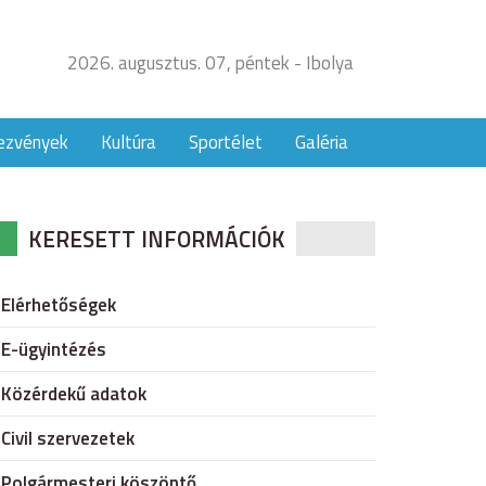
2026. augusztus. 07, péntek - Ibolya
ezvények
Kultúra
Sportélet
Galéria
KERESETT INFORMÁCIÓK
Elérhetőségek
E-ügyintézés
Közérdekű adatok
Civil szervezetek
Polgármesteri köszöntő