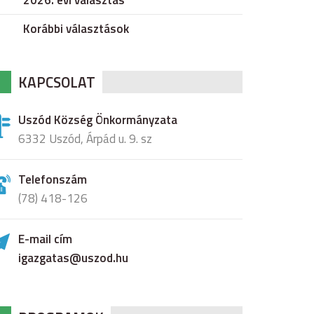
2026. évi választás
Korábbi választások
KAPCSOLAT
Uszód Község Önkormányzata
6332 Uszód, Árpád u. 9. sz
Telefonszám
(78) 418-126
E-mail cím
igazgatas@uszod.hu