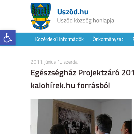
Eszköztár megnyitása
Közérdekű Információk
Önkormányzat
2011. június 1., szerda
Egészségház Projektzáró 201
kalohírek.hu forrásból