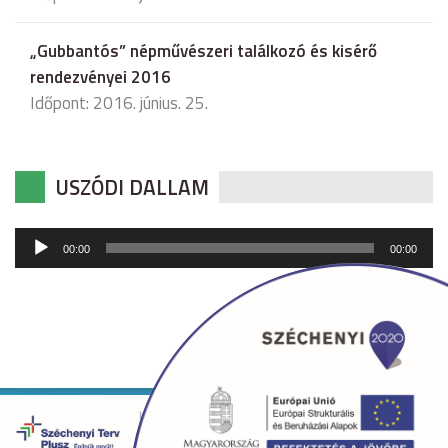
„Gubbantós” népművészeri találkozó és kisérő
rendezvényei 2016
Időpont: 2016. június. 25.
USZÓDI DALLAM
Audió
00:00
00:00
lejátszó
Copyright © 2026 uszod.hu Minden jog fenntartva. •