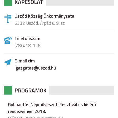
KAPCSOLAT
Uszód Község Önkormányzata
6332 Uszód, Árpád u. 9. sz
Telefonszám
(78) 418-126
E-mail cím
igazgatas@uszod.hu
PROGRAMOK
Gubbantós Népművészeti Fesztivál és kisérő
rendezvényei 2018.