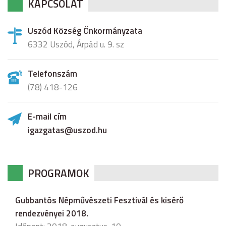
KAPCSOLAT
Uszód Község Önkormányzata
6332 Uszód, Árpád u. 9. sz
Telefonszám
(78) 418-126
E-mail cím
igazgatas@uszod.hu
PROGRAMOK
Gubbantós Népművészeti Fesztivál és kisérő
rendezvényei 2018.