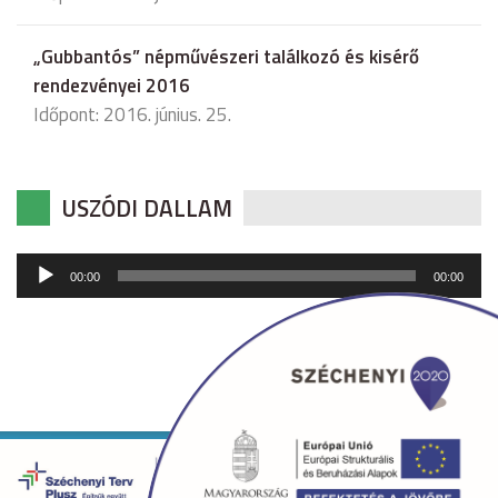
„Gubbantós” népművészeri találkozó és kisérő
rendezvényei 2016
Időpont: 2016. június. 25.
USZÓDI DALLAM
Audió
00:00
00:00
lejátszó
Copyright © 2026 uszod.hu Minden jog fenntartva. •