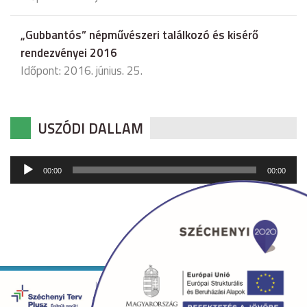
„Gubbantós” népművészeri találkozó és kisérő
rendezvényei 2016
Időpont: 2016. június. 25.
USZÓDI DALLAM
Audió
00:00
00:00
lejátszó
Copyright © 2026 uszod.hu Minden jog fenntartva. •