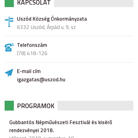
KAPCSOLAT
Uszód Község Önkormányzata
6332 Uszód, Árpád u. 9. sz
Telefonszám
(78) 418-126
E-mail cím
igazgatas@uszod.hu
PROGRAMOK
Gubbantós Népművészeti Fesztivál és kisérő
rendezvényei 2018.