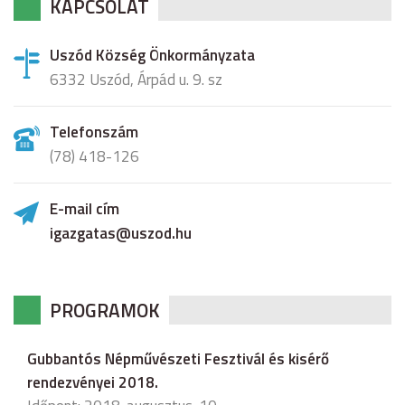
KAPCSOLAT
Uszód Község Önkormányzata
6332 Uszód, Árpád u. 9. sz
Telefonszám
(78) 418-126
E-mail cím
igazgatas@uszod.hu
PROGRAMOK
Gubbantós Népművészeti Fesztivál és kisérő
rendezvényei 2018.