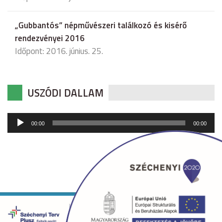
„Gubbantós” népművészeri találkozó és kisérő
rendezvényei 2016
Időpont: 2016. június. 25.
USZÓDI DALLAM
Audió
00:00
00:00
lejátszó
Copyright © 2026 uszod.hu Minden jog fenntartva. •