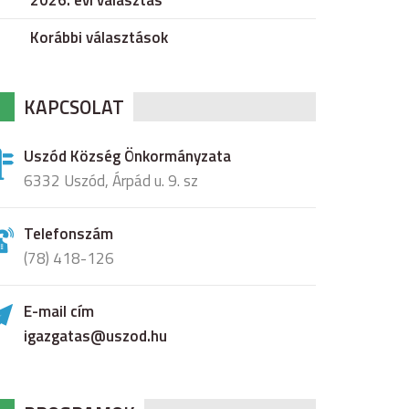
2026. évi választás
Korábbi választások
KAPCSOLAT
Uszód Község Önkormányzata
6332 Uszód, Árpád u. 9. sz
Telefonszám
(78) 418-126
E-mail cím
igazgatas@uszod.hu