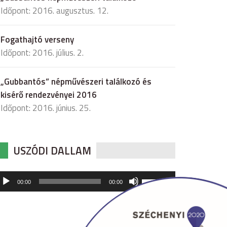
Időpont: 2016. augusztus. 12.
Fogathajtó verseny
Időpont: 2016. július. 2.
„Gubbantós” népművészeri találkozó és
kisérő rendezvényei 2016
Időpont: 2016. június. 25.
USZÓDI DALLAM
udió
A
00:00
00:00
hangerő
játszó
növeléséhez,
illetőleg
csökkentéséhez
a