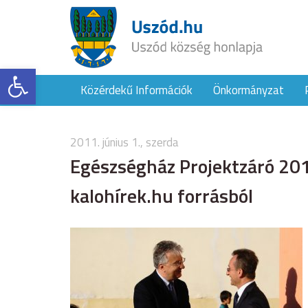
Eszköztár megnyitása
Közérdekű Információk
Önkormányzat
2011. június 1., szerda
Egészségház Projektzáró 201
kalohírek.hu forrásból