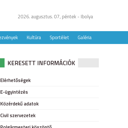
2026. augusztus. 07, péntek - Ibolya
ezvények
Kultúra
Sportélet
Galéria
KERESETT INFORMÁCIÓK
Elérhetőségek
E-ügyintézés
Közérdekű adatok
Civil szervezetek
Polgármesteri köszöntő