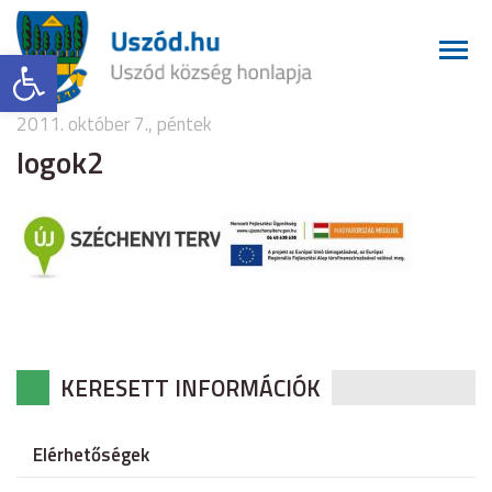
Eszköztár megnyitása
2011. október 7., péntek
logok2
KERESETT INFORMÁCIÓK
Elérhetőségek