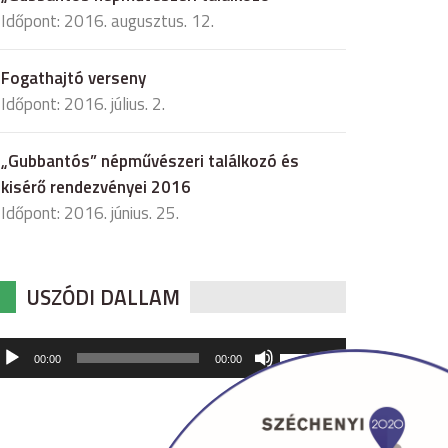
Időpont: 2016. augusztus. 12.
Fogathajtó verseny
Időpont: 2016. július. 2.
„Gubbantós” népművészeri találkozó és
kisérő rendezvényei 2016
Időpont: 2016. június. 25.
USZÓDI DALLAM
udió
A
00:00
00:00
hangerő
játszó
növeléséhez,
illetőleg
csökkentéséhez
a