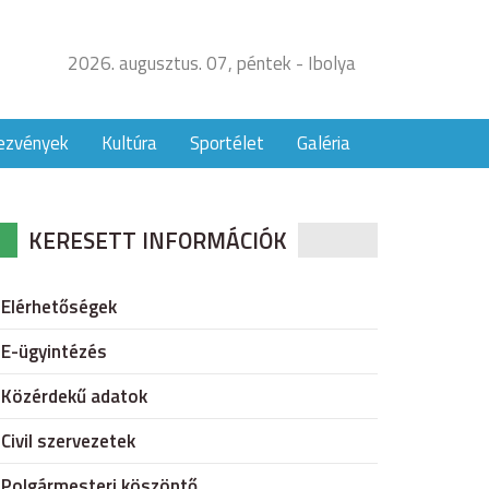
2026. augusztus. 07, péntek - Ibolya
ezvények
Kultúra
Sportélet
Galéria
KERESETT INFORMÁCIÓK
Elérhetőségek
E-ügyintézés
Közérdekű adatok
Civil szervezetek
Polgármesteri köszöntő