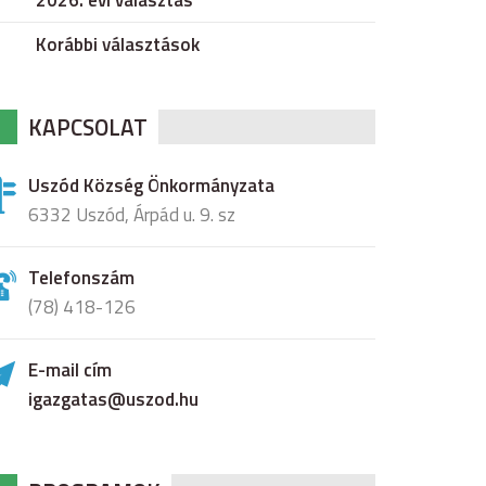
2026. évi választás
Korábbi választások
KAPCSOLAT
Uszód Község Önkormányzata
6332 Uszód, Árpád u. 9. sz
Telefonszám
(78) 418-126
E-mail cím
igazgatas@uszod.hu