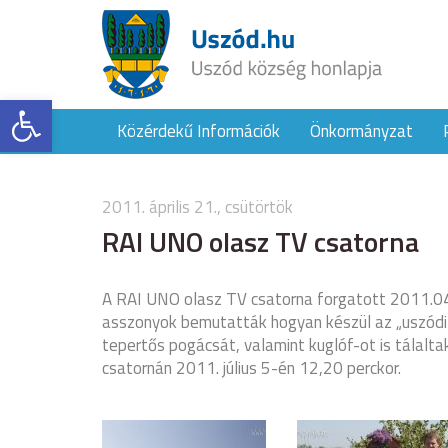
Eszköztár megnyitása
Közérdekű Információk
Önkormányzat
2011. április 21., csütörtök
RAI UNO olasz TV csatorna
A RAI UNO olasz TV csatorna forgatott 2011.04.
asszonyok bemutatták hogyan készül az „uszódi ré
tepertős pogácsát, valamint kuglóf-ot is tálaltak
csatornán 2011. július 5-én 12,20 perckor.