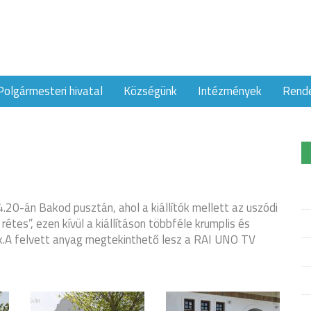
Polgármesteri hivatal
Községünk
Intézmények
Rend
20-án Bakod pusztán, ahol a kiállítók mellett az uszódi
tes”, ezen kívül a kiállításon többféle krumplis és
.
A felvett anyag megtekinthető lesz a RAI UNO TV