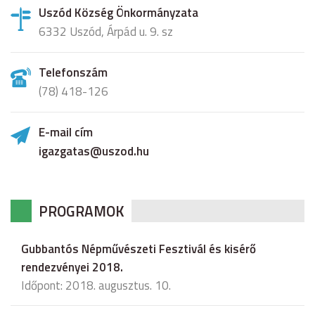
Uszód Község Önkormányzata
6332 Uszód, Árpád u. 9. sz
Telefonszám
(78) 418-126
E-mail cím
igazgatas@uszod.hu
PROGRAMOK
Gubbantós Népművészeti Fesztivál és kisérő
rendezvényei 2018.
Időpont: 2018. augusztus. 10.