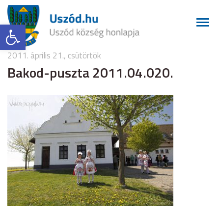
Eszköztár megnyitása
2011. április 21., csütörtök
Bakod-puszta 2011.04.020.