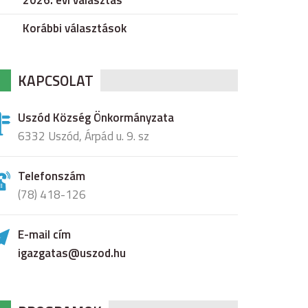
2026. évi választás
Korábbi választások
KAPCSOLAT
Uszód Község Önkormányzata
6332 Uszód, Árpád u. 9. sz
Telefonszám
(78) 418-126
E-mail cím
igazgatas@uszod.hu