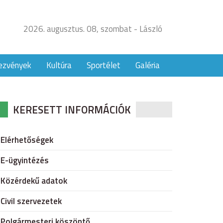
2026. augusztus. 08, szombat - László
ezvények
Kultúra
Sportélet
Galéria
KERESETT INFORMÁCIÓK
Elérhetőségek
E-ügyintézés
Közérdekű adatok
Civil szervezetek
Polgármesteri köszöntő