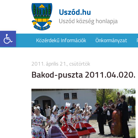
Eszköztár megnyitása
Közérdekű Információk
Önkormányzat
2011. április 21., csütörtök
Bakod-puszta 2011.04.020.