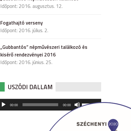
Időpont: 2016. augusztus. 12.
Fogathajtó verseny
Időpont: 2016. július. 2.
„Gubbantós” népművészeri találkozó és
kisérő rendezvényei 2016
Időpont: 2016. június. 25.
USZÓDI DALLAM
udió
A
00:00
00:00
hangerő
játszó
növeléséhez,
illetőleg
csökkentéséhez
a