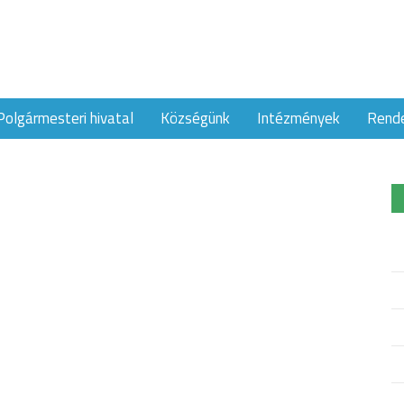
Polgármesteri hivatal
Községünk
Intézmények
Rend