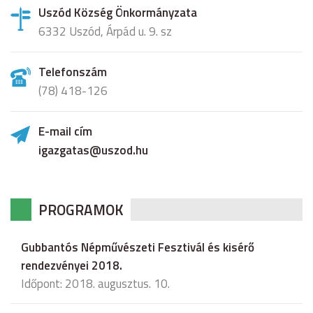
Uszód Község Önkormányzata
6332 Uszód, Árpád u. 9. sz
Telefonszám
(78) 418-126
E-mail cím
igazgatas@uszod.hu
PROGRAMOK
Gubbantós Népművészeti Fesztivál és kisérő
rendezvényei 2018.
Időpont: 2018. augusztus. 10.