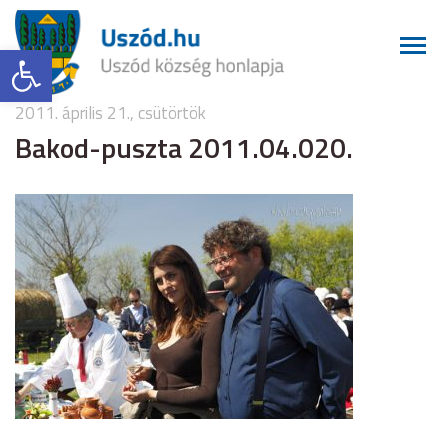
Eszköztár megnyitása
2011. április 21., csütörtök
Bakod-puszta 2011.04.020.