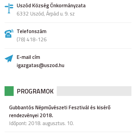
Uszód Község Önkormányzata
6332 Uszód, Árpád u. 9. sz
Telefonszám
(78) 418-126
E-mail cím
igazgatas@uszod.hu
PROGRAMOK
Gubbantós Népművészeti Fesztivál és kisérő
rendezvényei 2018.
Időpont: 2018. augusztus. 10.