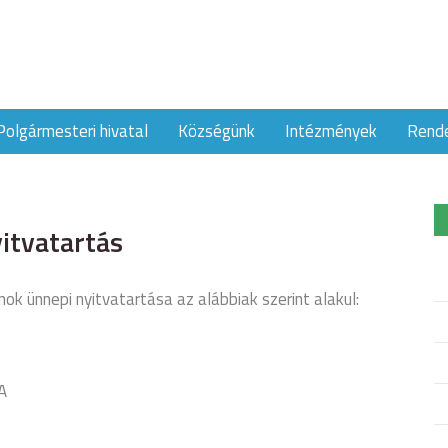
Polgármesteri hivatal
Községünk
Intézmények
Rend
tvatartás
ok ünnepi nyitvatartása az alábbiak szerint alakul:
A