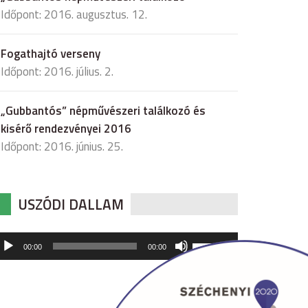
Időpont: 2016. augusztus. 12.
Fogathajtó verseny
Időpont: 2016. július. 2.
„Gubbantós” népművészeri találkozó és
kisérő rendezvényei 2016
Időpont: 2016. június. 25.
USZÓDI DALLAM
udió
A
00:00
00:00
hangerő
játszó
növeléséhez,
illetőleg
csökkentéséhez
a