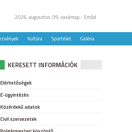
2026. augusztus. 09, vasárnap - Emőd
ezvények
Kultúra
Sportélet
Galéria
KERESETT INFORMÁCIÓK
Elérhetőségek
E-ügyintézés
Közérdekű adatok
Civil szervezetek
Polgármesteri köszöntő