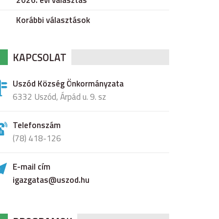
2026. évi választás
Korábbi választások
KAPCSOLAT
Uszód Község Önkormányzata
6332 Uszód, Árpád u. 9. sz
Telefonszám
(78) 418-126
E-mail cím
igazgatas@uszod.hu