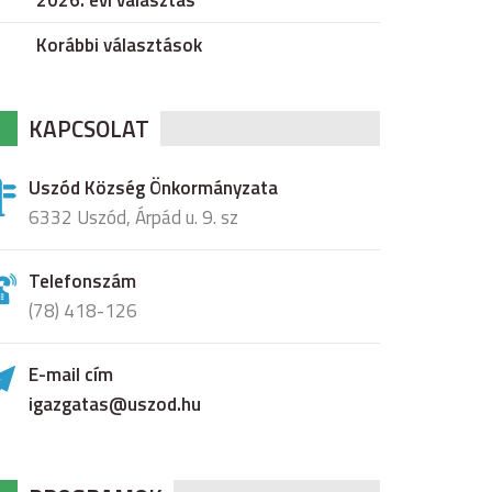
2026. évi választás
Korábbi választások
KAPCSOLAT
Uszód Község Önkormányzata
6332 Uszód, Árpád u. 9. sz
Telefonszám
(78) 418-126
E-mail cím
igazgatas@uszod.hu