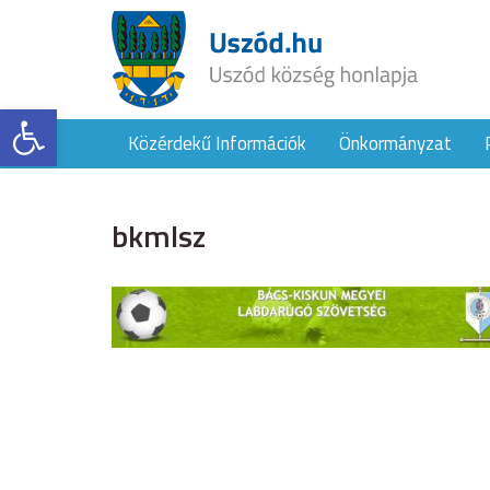
Eszköztár megnyitása
Közérdekű Információk
Önkormányzat
bkmlsz