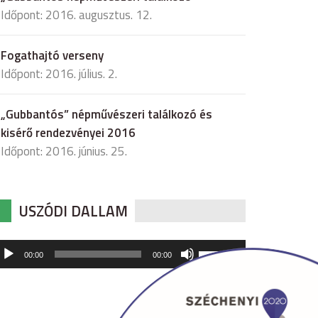
Időpont: 2016. augusztus. 12.
Fogathajtó verseny
Időpont: 2016. július. 2.
„Gubbantós” népművészeri találkozó és
kisérő rendezvényei 2016
Időpont: 2016. június. 25.
USZÓDI DALLAM
udió
A
00:00
00:00
hangerő
játszó
növeléséhez,
illetőleg
csökkentéséhez
a