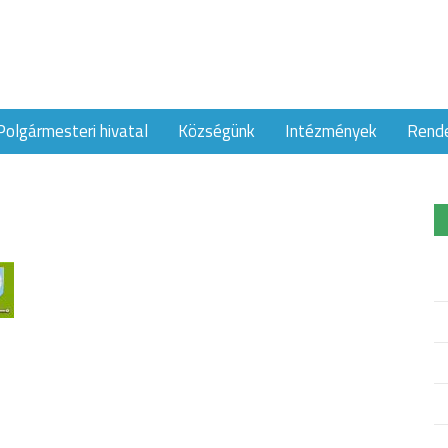
Polgármesteri hivatal
Községünk
Intézmények
Rend