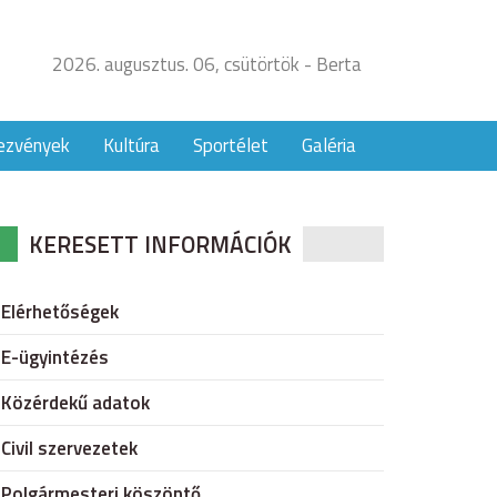
2026. augusztus. 06, csütörtök - Berta
ezvények
Kultúra
Sportélet
Galéria
KERESETT INFORMÁCIÓK
Elérhetőségek
E-ügyintézés
Közérdekű adatok
Civil szervezetek
Polgármesteri köszöntő