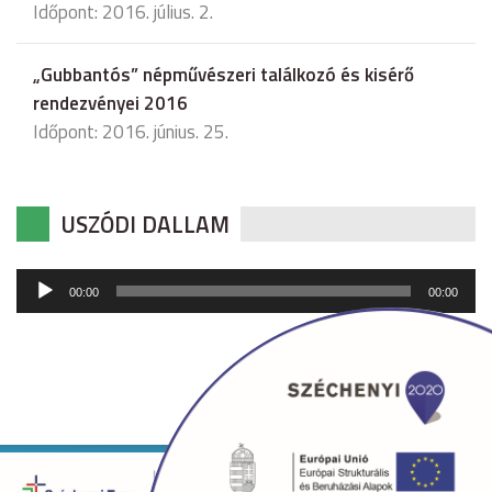
Időpont: 2016. július. 2.
„Gubbantós” népművészeri találkozó és kisérő
rendezvényei 2016
Időpont: 2016. június. 25.
USZÓDI DALLAM
Audió
00:00
00:00
lejátszó
Copyright © 2026 uszod.hu Minden jog fenntartva. •