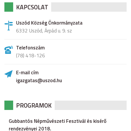
KAPCSOLAT
Uszód Község Önkormányzata
6332 Uszód, Árpád u. 9. sz
Telefonszám
(78) 418-126
E-mail cím
igazgatas@uszod.hu
PROGRAMOK
Gubbantós Népművészeti Fesztivál és kisérő
rendezvényei 2018.