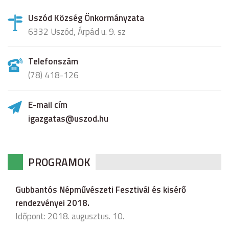
Uszód Község Önkormányzata
6332 Uszód, Árpád u. 9. sz
Telefonszám
(78) 418-126
E-mail cím
igazgatas@uszod.hu
PROGRAMOK
Gubbantós Népművészeti Fesztivál és kisérő
rendezvényei 2018.
Időpont: 2018. augusztus. 10.