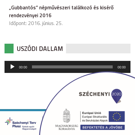
„Gubbantós” népművészeri találkozó és kisérő
rendezvényei 2016
Időpont: 2016. június. 25.
USZÓDI DALLAM
Audió
00:00
00:00
lejátszó
Copyright © 2026 uszod.hu Minden jog fenntartva. •
Készítette:
fridrik.me