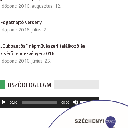
Időpont: 2016. augusztus. 12.
Fogathajtó verseny
Időpont: 2016. július. 2.
„Gubbantós” népművészeri találkozó és
kisérő rendezvényei 2016
Időpont: 2016. június. 25.
USZÓDI DALLAM
udió
A
00:00
00:00
hangerő
játszó
növeléséhez,
illetőleg
csökkentéséhez
a