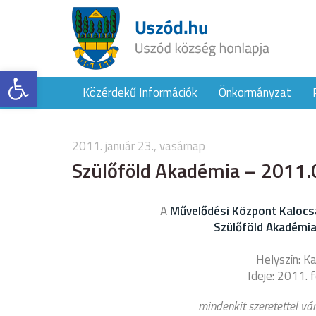
Eszköztár megnyitása
Közérdekű Információk
Önkormányzat
2011. január 23., vasárnap
Szülőföld Akadémia – 2011.
A
Művelődési Központ Kalocs
Szülőföld Akadémi
Helyszín: K
Ideje: 2011. 
mindenkit szeretettel vár