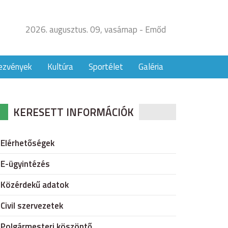
2026. augusztus. 09, vasárnap - Emőd
ezvények
Kultúra
Sportélet
Galéria
KERESETT INFORMÁCIÓK
Elérhetőségek
E-ügyintézés
Közérdekű adatok
Civil szervezetek
Polgármesteri köszöntő