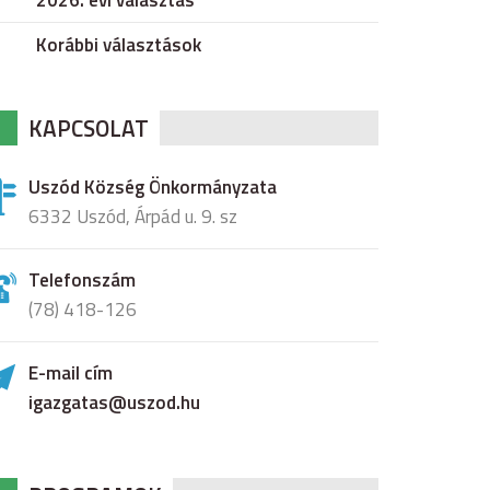
2026. évi választás
Korábbi választások
KAPCSOLAT
Uszód Község Önkormányzata
6332 Uszód, Árpád u. 9. sz
Telefonszám
(78) 418-126
E-mail cím
igazgatas@uszod.hu