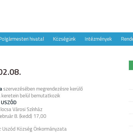
Polgármesteri hivatal
Községünk
Intézmények
Rend
02.08.
a
szervezésében megrendezésre kerülő
a
keretein belül bemutatkozik
USZÓD
alocsa Városi Színház
február 8. (kedd) 17,00
:
Uszód Község Önkormányzata