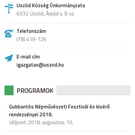
Uszód Község Önkormányzata
6332 Uszód, Árpád u. 9. sz
Telefonszám
(78) 418-126
E-mail cím
igazgatas@uszod.hu
PROGRAMOK
Gubbantós Népművészeti Fesztivál és kisérő
rendezvényei 2018.
Időpont: 2018. augusztus. 10.