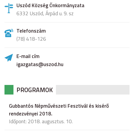
Uszód Község Önkormányzata
6332 Uszód, Árpád u. 9. sz
Telefonszám
(78) 418-126
E-mail cím
igazgatas@uszod.hu
PROGRAMOK
Gubbantós Népművészeti Fesztivál és kisérő
rendezvényei 2018.
Időpont: 2018. augusztus. 10.