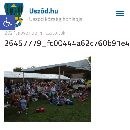
Eszköztár megnyitása
2021. november 4., csütörtök
26457779_fc00444a62c760b91e4