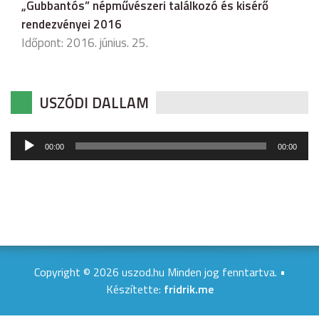
„Gubbantós” népművészeri találkozó és kisérő
rendezvényei 2016
Időpont: 2016. június. 25.
USZÓDI DALLAM
Audió
00:00
00:00
lejátszó
Copyright © 2026 uszod.hu Minden jog fenntartva. •
Készítette:
fridrik.me