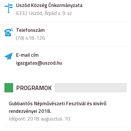
Uszód Község Önkormányzata
6332 Uszód, Árpád u. 9. sz
Telefonszám
(78) 418-126
E-mail cím
igazgatas@uszod.hu
PROGRAMOK
Gubbantós Népművészeti Fesztivál és kisérő
rendezvényei 2018.
Időpont: 2018. augusztus. 10.