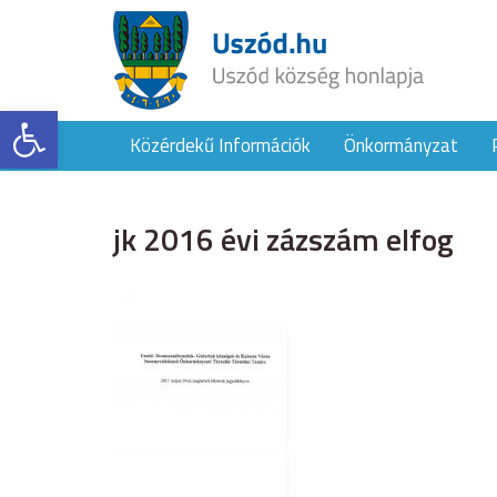
Eszköztár megnyitása
Közérdekű Információk
Önkormányzat
jk 2016 évi zázszám elfog