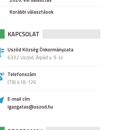
2026. évi választás
Korábbi választások
KAPCSOLAT
Uszód Község Önkormányzata
6332 Uszód, Árpád u. 9. sz
Telefonszám
(78) 418-126
E-mail cím
igazgatas@uszod.hu