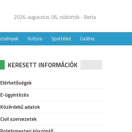
2026. augusztus. 06, csütörtök - Berta
ezvények
Kultúra
Sportélet
Galéria
KERESETT INFORMÁCIÓK
Elérhetőségek
E-ügyintézés
Közérdekű adatok
Civil szervezetek
Polgármesteri köszöntő