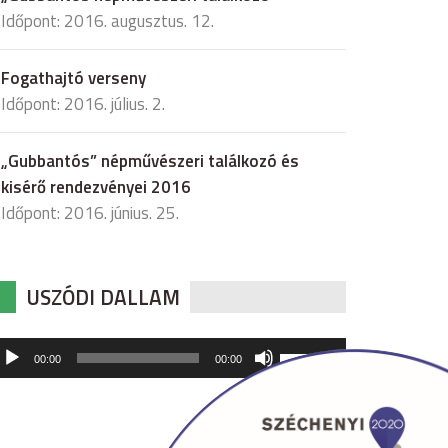
Időpont: 2016. augusztus. 12.
Fogathajtó verseny
Időpont: 2016. július. 2.
„Gubbantós” népművészeri találkozó és
kisérő rendezvényei 2016
Időpont: 2016. június. 25.
USZÓDI DALLAM
udió
A
00:00
00:00
hangerő
játszó
növeléséhez,
illetőleg
csökkentéséhez
a