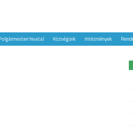
Polgármesteri hivatal
Községünk
Intézmények
Rend