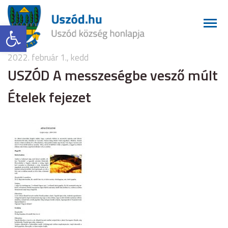
Eszköztár megnyitása
2022. február 1., kedd
USZÓD A messzeségbe vesző múlt
Ételek fejezet