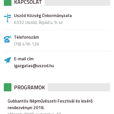
KAPCSOLAT
Uszód Község Önkormányzata
6332 Uszód, Árpád u. 9. sz
Telefonszám
(78) 418-126
E-mail cím
igazgatas@uszod.hu
PROGRAMOK
Gubbantós Népművészeti Fesztivál és kisérő
rendezvényei 2018.