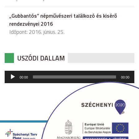
„Gubbantós” népművészeri találkozó és kisérő
rendezvényei 2016
Időpont: 2016. június. 25.
USZÓDI DALLAM
Audió
00:00
00:00
lejátszó
Copyright © 2026 uszod.hu Minden jog fenntartva. •