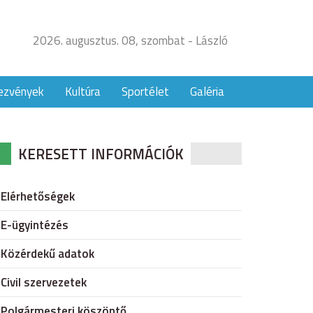
2026. augusztus. 08, szombat - László
ezvények
Kultúra
Sportélet
Galéria
KERESETT INFORMÁCIÓK
Elérhetőségek
E-ügyintézés
Közérdekű adatok
Civil szervezetek
Polgármesteri köszöntő