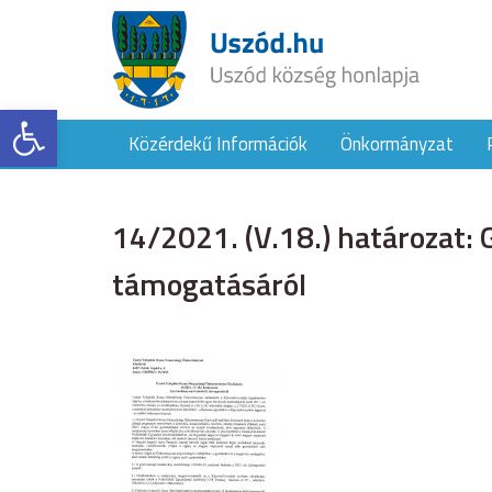
Eszköztár megnyitása
Közérdekű Információk
Önkormányzat
14/2021. (V.18.) határozat:
támogatásáról