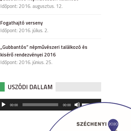
Időpont: 2016. augusztus. 12.
Fogathajtó verseny
Időpont: 2016. július. 2.
„Gubbantós” népművészeri találkozó és
kisérő rendezvényei 2016
Időpont: 2016. június. 25.
USZÓDI DALLAM
udió
A
00:00
00:00
hangerő
játszó
növeléséhez,
illetőleg
csökkentéséhez
a