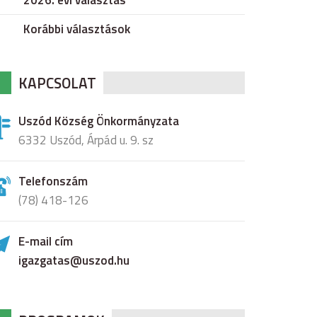
2026. évi választás
Korábbi választások
KAPCSOLAT
Uszód Község Önkormányzata
6332 Uszód, Árpád u. 9. sz
Telefonszám
(78) 418-126
E-mail cím
igazgatas@uszod.hu