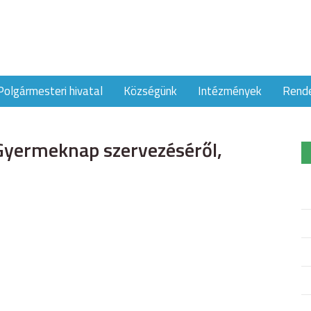
Polgármesteri hivatal
Községünk
Intézmények
Rend
 Gyermeknap szervezéséről,