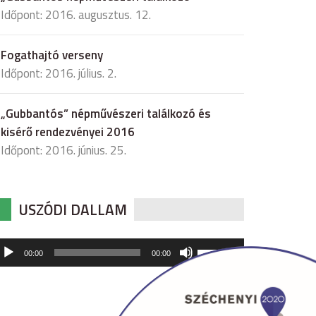
Időpont: 2016. augusztus. 12.
Fogathajtó verseny
Időpont: 2016. július. 2.
„Gubbantós” népművészeri találkozó és
kisérő rendezvényei 2016
Időpont: 2016. június. 25.
USZÓDI DALLAM
udió
A
00:00
00:00
hangerő
játszó
növeléséhez,
illetőleg
csökkentéséhez
a