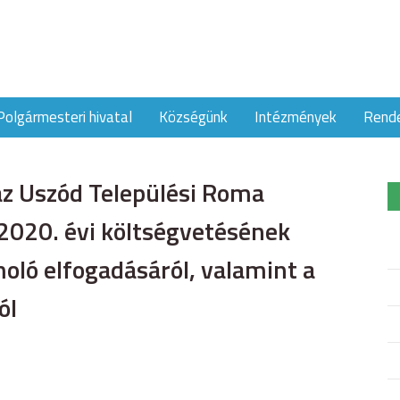
Polgármesteri hivatal
Községünk
Intézmények
Rend
az Uszód Települési Roma
020. évi költségvetésének
oló elfogadásáról, valamint a
ól