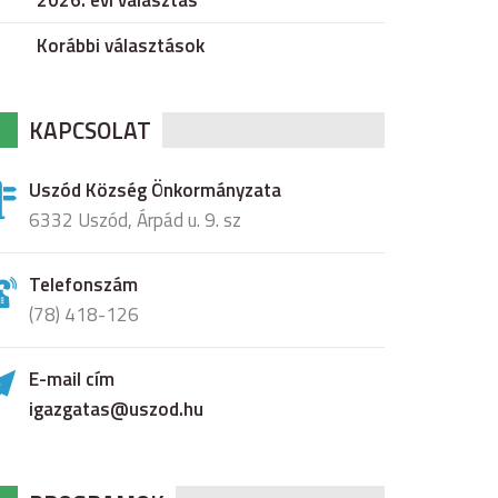
2026. évi választás
Korábbi választások
KAPCSOLAT
Uszód Község Önkormányzata
6332 Uszód, Árpád u. 9. sz
Telefonszám
(78) 418-126
E-mail cím
igazgatas@uszod.hu