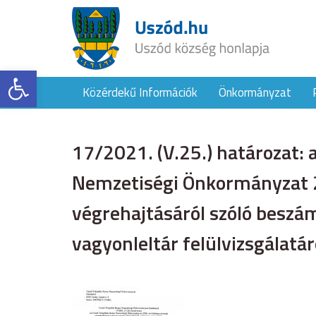
Eszköztár megnyitása
Közérdekű Információk
Önkormányzat
17/2021. (V.25.) határozat: 
Nemzetiségi Önkormányzat 2
végrehajtásáról szóló beszám
vagyonleltár felülvizsgálatár