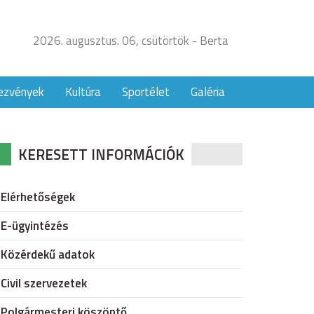
2026. augusztus. 06, csütörtök - Berta
ezvények
Kultúra
Sportélet
Galéria
KERESETT INFORMÁCIÓK
Elérhetőségek
E-ügyintézés
Közérdekű adatok
Civil szervezetek
Polgármesteri köszöntő