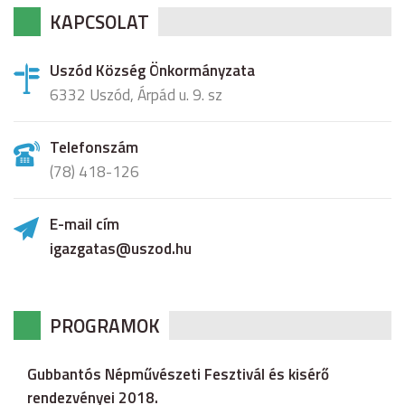
KAPCSOLAT
Uszód Község Önkormányzata
6332 Uszód, Árpád u. 9. sz
Telefonszám
(78) 418-126
E-mail cím
igazgatas@uszod.hu
PROGRAMOK
Gubbantós Népművészeti Fesztivál és kisérő
rendezvényei 2018.