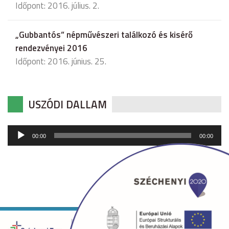
Időpont: 2016. július. 2.
„Gubbantós” népművészeri találkozó és kisérő
rendezvényei 2016
Időpont: 2016. június. 25.
USZÓDI DALLAM
Audió
00:00
00:00
lejátszó
Copyright © 2026 uszod.hu Minden jog fenntartva. •