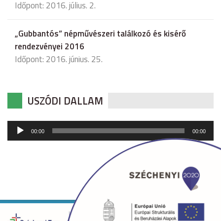
Időpont: 2016. július. 2.
„Gubbantós” népművészeri találkozó és kisérő
rendezvényei 2016
Időpont: 2016. június. 25.
USZÓDI DALLAM
Audió
00:00
00:00
lejátszó
Copyright © 2026 uszod.hu Minden jog fenntartva. •