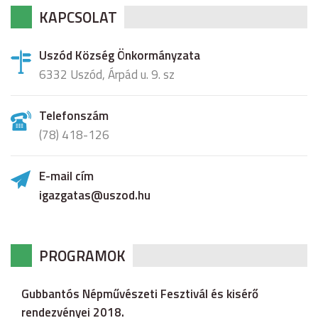
KAPCSOLAT
Uszód Község Önkormányzata
6332 Uszód, Árpád u. 9. sz
Telefonszám
(78) 418-126
E-mail cím
igazgatas@uszod.hu
PROGRAMOK
Gubbantós Népművészeti Fesztivál és kisérő
rendezvényei 2018.