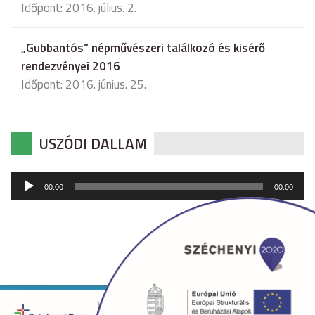
Időpont: 2016. július. 2.
„Gubbantós” népművészeri találkozó és kisérő
rendezvényei 2016
Időpont: 2016. június. 25.
USZÓDI DALLAM
Audió
00:00
00:00
lejátszó
Copyright © 2026 uszod.hu Minden jog fenntartva. •