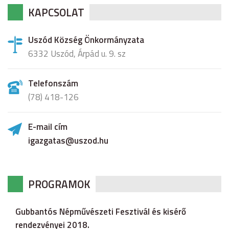
KAPCSOLAT
Uszód Község Önkormányzata
6332 Uszód, Árpád u. 9. sz
Telefonszám
(78) 418-126
E-mail cím
igazgatas@uszod.hu
PROGRAMOK
Gubbantós Népművészeti Fesztivál és kisérő
rendezvényei 2018.