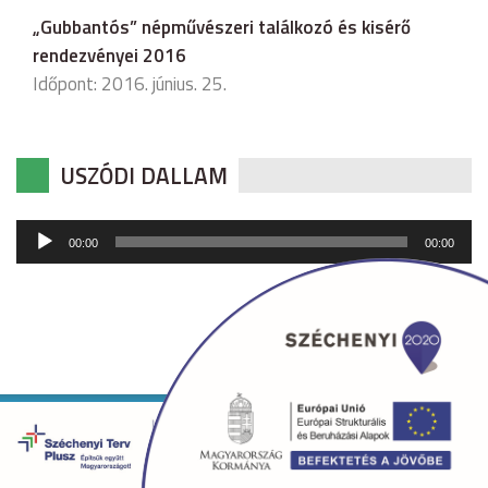
„Gubbantós” népművészeri találkozó és kisérő
rendezvényei 2016
Időpont: 2016. június. 25.
USZÓDI DALLAM
Audió
00:00
00:00
lejátszó
Copyright © 2026 uszod.hu Minden jog fenntartva. •
Készítette:
fridrik.me