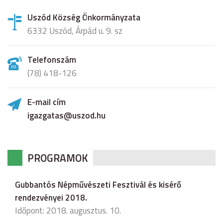
Uszód Község Önkormányzata
6332 Uszód, Árpád u. 9. sz
Telefonszám
(78) 418-126
E-mail cím
igazgatas@uszod.hu
PROGRAMOK
Gubbantós Népművészeti Fesztivál és kisérő
rendezvényei 2018.
Időpont: 2018. augusztus. 10.