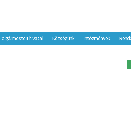
Polgármesteri hivatal
Községünk
Intézmények
Rend