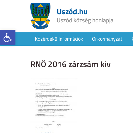
Eszköztár megnyitása
Közérdekű Információk
Önkormányzat
RNÖ 2016 zárzsám kiv