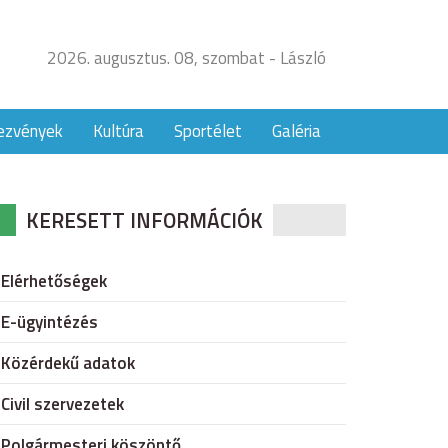
2026. augusztus. 08, szombat - László
ezvények
Kultúra
Sportélet
Galéria
KERESETT INFORMÁCIÓK
Elérhetőségek
E-ügyintézés
Közérdekű adatok
Civil szervezetek
Polgármesteri köszöntő