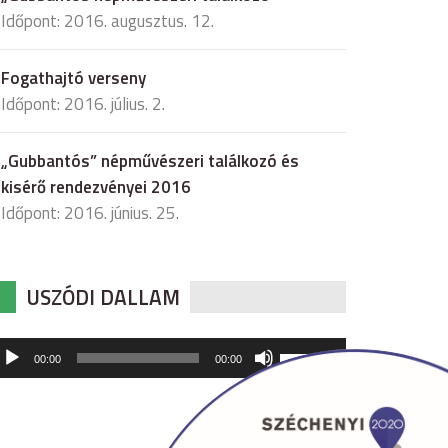
Időpont: 2016. augusztus. 12.
Fogathajtó verseny
Időpont: 2016. július. 2.
„Gubbantós” népművészeri találkozó és
kisérő rendezvényei 2016
Időpont: 2016. június. 25.
USZÓDI DALLAM
udió
A
00:00
00:00
hangerő
játszó
növeléséhez,
illetőleg
csökkentéséhez
a