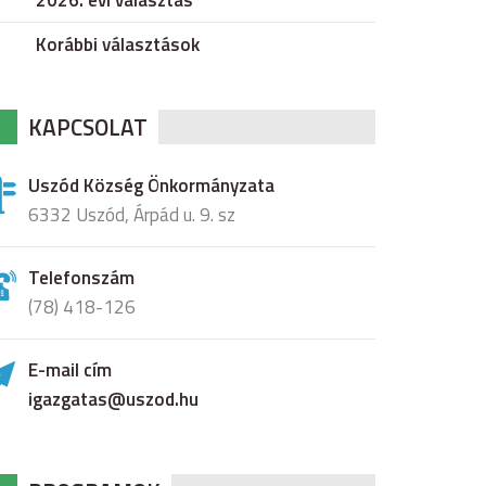
2026. évi választás
Korábbi választások
KAPCSOLAT
Uszód Község Önkormányzata
6332 Uszód, Árpád u. 9. sz
Telefonszám
(78) 418-126
E-mail cím
igazgatas@uszod.hu