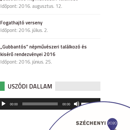
Időpont: 2016. augusztus. 12.
Fogathajtó verseny
Időpont: 2016. július. 2.
„Gubbantós” népművészeri találkozó és
kisérő rendezvényei 2016
Időpont: 2016. június. 25.
USZÓDI DALLAM
udió
A
00:00
00:00
hangerő
játszó
növeléséhez,
illetőleg
csökkentéséhez
a