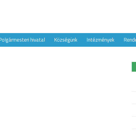
Polgármesteri hivatal
Községünk
Intézmények
Rend