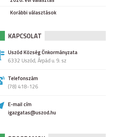
2026. évi választás
Korábbi választások
KAPCSOLAT
Uszód Község Önkormányzata
6332 Uszód, Árpád u. 9. sz
Telefonszám
(78) 418-126
E-mail cím
igazgatas@uszod.hu