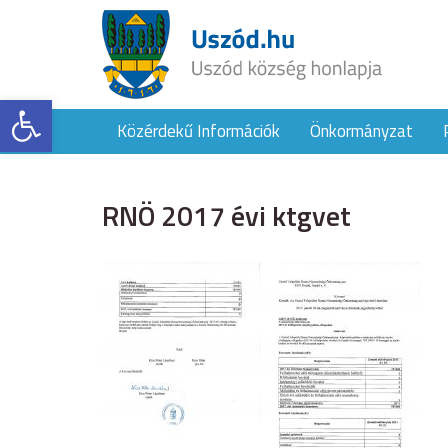
Eszköztár megnyitása
Közérdekű Információk
Önkormányzat
RNÖ 2017 évi ktgvet