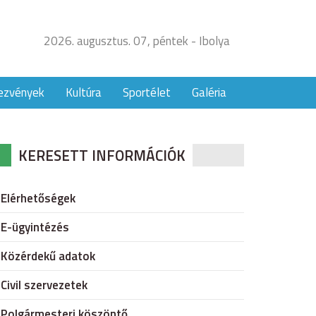
2026. augusztus. 07, péntek - Ibolya
ezvények
Kultúra
Sportélet
Galéria
KERESETT INFORMÁCIÓK
Elérhetőségek
E-ügyintézés
Közérdekű adatok
Civil szervezetek
Polgármesteri köszöntő