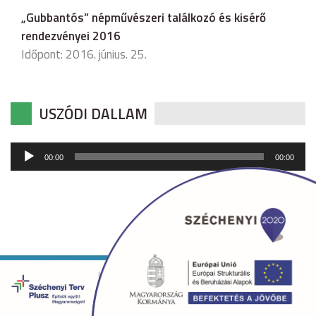
„Gubbantós” népművészeri találkozó és kisérő
rendezvényei 2016
Időpont: 2016. június. 25.
USZÓDI DALLAM
Audió
00:00
00:00
lejátszó
Copyright © 2026 uszod.hu Minden jog fenntartva. •
Készítette:
fridrik.me