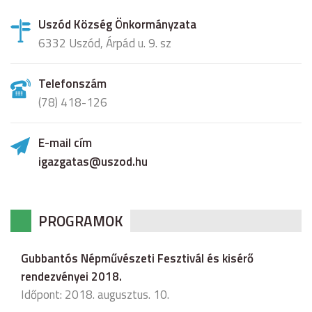
Uszód Község Önkormányzata
6332 Uszód, Árpád u. 9. sz
Telefonszám
(78) 418-126
E-mail cím
igazgatas@uszod.hu
PROGRAMOK
Gubbantós Népművészeti Fesztivál és kisérő
rendezvényei 2018.
Időpont: 2018. augusztus. 10.