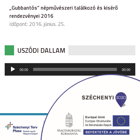
„Gubbantós” népművészeri találkozó és kisérő
rendezvényei 2016
Időpont: 2016. június. 25.
USZÓDI DALLAM
Audió
00:00
00:00
lejátszó
Copyright © 2026 uszod.hu Minden jog fenntartva. •
Készítette:
fridrik.me