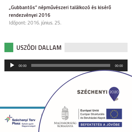
„Gubbantós” népművészeri találkozó és kisérő
rendezvényei 2016
Időpont: 2016. június. 25.
USZÓDI DALLAM
Audió
00:00
00:00
lejátszó
Copyright © 2026 uszod.hu Minden jog fenntartva. •
Készítette:
fridrik.me