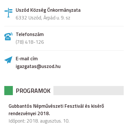
Uszód Község Önkormányzata
6332 Uszód, Árpád u. 9. sz
Telefonszám
(78) 418-126
E-mail cím
igazgatas@uszod.hu
PROGRAMOK
Gubbantós Népművészeti Fesztivál és kisérő
rendezvényei 2018.
Időpont: 2018. augusztus. 10.