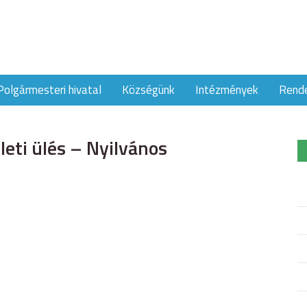
Polgármesteri hivatal
Községünk
Intézmények
Rend
eti ülés – Nyilvános