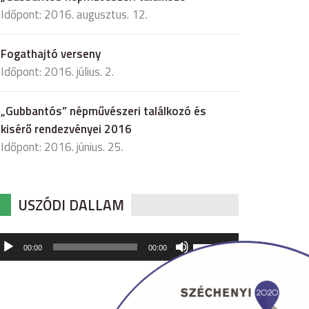
Időpont: 2016. augusztus. 12.
Fogathajtó verseny
Időpont: 2016. július. 2.
„Gubbantós” népművészeri találkozó és
kisérő rendezvényei 2016
Időpont: 2016. június. 25.
USZÓDI DALLAM
udió
A
00:00
00:00
hangerő
játszó
növeléséhez,
illetőleg
csökkentéséhez
a