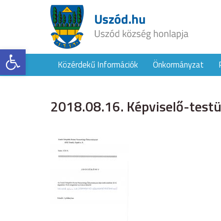
Eszköztár megnyitása
Közérdekű Információk
Önkormányzat
2018.08.16. Képviselő-testül