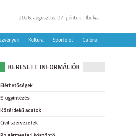
2026. augusztus. 07, péntek - Ibolya
ezvények
Kultúra
Sportélet
Galéria
KERESETT INFORMÁCIÓK
Elérhetőségek
E-ügyintézés
Közérdekű adatok
Civil szervezetek
Polgármesteri köszöntő