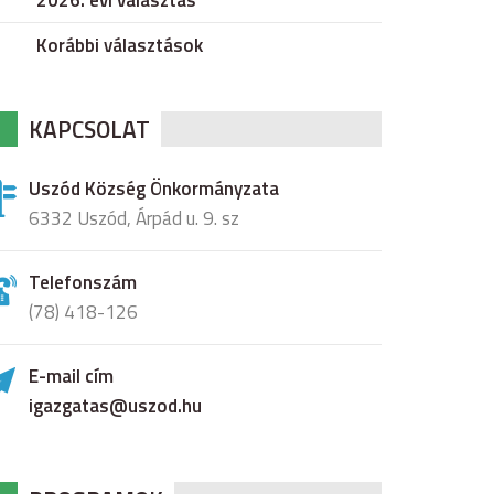
2026. évi választás
Korábbi választások
KAPCSOLAT
Uszód Község Önkormányzata
6332 Uszód, Árpád u. 9. sz
Telefonszám
(78) 418-126
E-mail cím
igazgatas@uszod.hu