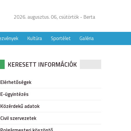
2026. augusztus. 06, csütörtök - Berta
ezvények
Kultúra
Sportélet
Galéria
KERESETT INFORMÁCIÓK
Elérhetőségek
E-ügyintézés
Közérdekű adatok
Civil szervezetek
Polgármesteri köszöntő