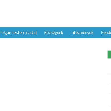
Polgármesteri hivatal
Községünk
Intézmények
Rend