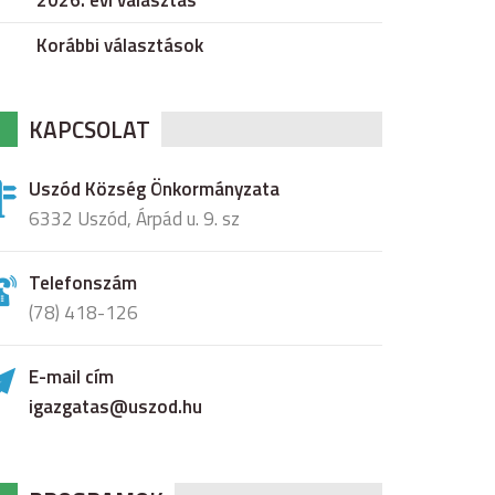
2026. évi választás
Korábbi választások
KAPCSOLAT
Uszód Község Önkormányzata
6332 Uszód, Árpád u. 9. sz
Telefonszám
(78) 418-126
E-mail cím
igazgatas@uszod.hu