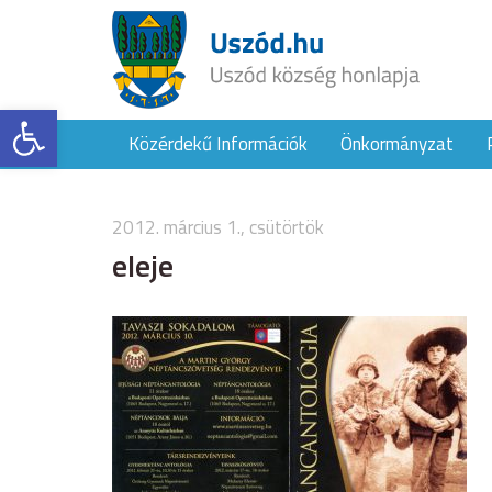
Eszköztár megnyitása
Közérdekű Információk
Önkormányzat
2012. március 1., csütörtök
eleje