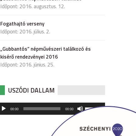
Időpont: 2016. augusztus. 12.
Fogathajtó verseny
Időpont: 2016. július. 2.
„Gubbantós” népművészeri találkozó és
kisérő rendezvényei 2016
Időpont: 2016. június. 25.
USZÓDI DALLAM
udió
A
00:00
00:00
hangerő
játszó
növeléséhez,
illetőleg
csökkentéséhez
a