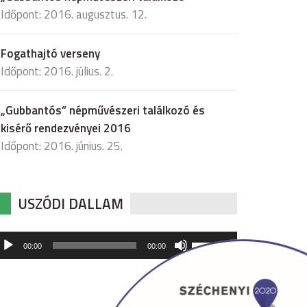
Időpont: 2016. augusztus. 12.
Fogathajtó verseny
Időpont: 2016. július. 2.
„Gubbantós” népművészeri találkozó és
kisérő rendezvényei 2016
Időpont: 2016. június. 25.
USZÓDI DALLAM
udió
A
00:00
00:00
hangerő
játszó
növeléséhez,
illetőleg
csökkentéséhez
a