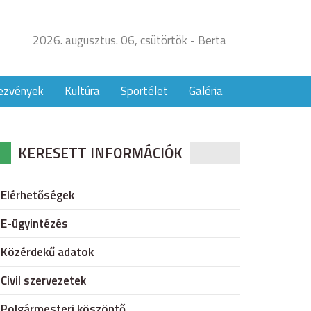
2026. augusztus. 06, csütörtök - Berta
ezvények
Kultúra
Sportélet
Galéria
KERESETT INFORMÁCIÓK
Elérhetőségek
E-ügyintézés
Közérdekű adatok
Civil szervezetek
Polgármesteri köszöntő