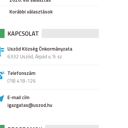
2026. évi választás
Korábbi választások
KAPCSOLAT
Uszód Község Önkormányzata
6332 Uszód, Árpád u. 9. sz
Telefonszám
(78) 418-126
E-mail cím
igazgatas@uszod.hu