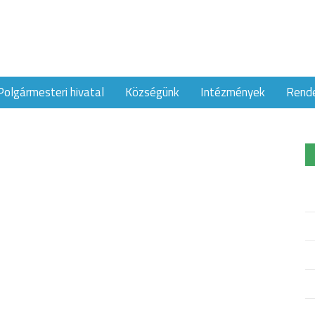
Polgármesteri hivatal
Községünk
Intézmények
Rend