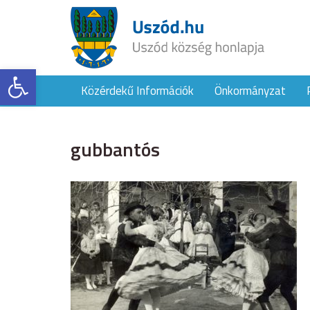
Eszköztár megnyitása
Közérdekű Információk
Önkormányzat
gubbantós