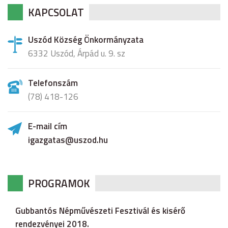
KAPCSOLAT
Uszód Község Önkormányzata
6332 Uszód, Árpád u. 9. sz
Telefonszám
(78) 418-126
E-mail cím
igazgatas@uszod.hu
PROGRAMOK
Gubbantós Népművészeti Fesztivál és kisérő
rendezvényei 2018.