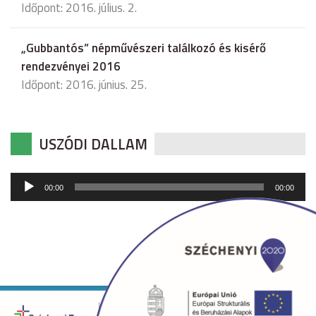
Időpont: 2016. július. 2.
„Gubbantós” népművészeri találkozó és kisérő
rendezvényei 2016
Időpont: 2016. június. 25.
USZÓDI DALLAM
Audió
00:00
00:00
lejátszó
Copyright © 2026 uszod.hu Minden jog fenntartva. •