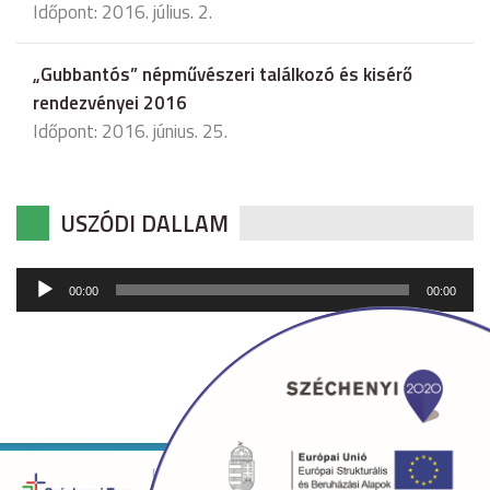
Időpont: 2016. július. 2.
„Gubbantós” népművészeri találkozó és kisérő
rendezvényei 2016
Időpont: 2016. június. 25.
USZÓDI DALLAM
Audió
00:00
00:00
lejátszó
Copyright © 2026 uszod.hu Minden jog fenntartva. •