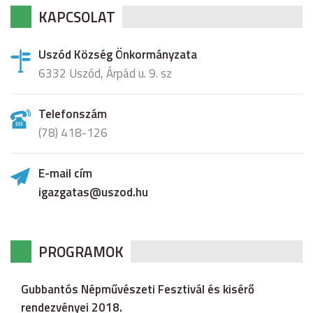
KAPCSOLAT
Uszód Község Önkormányzata
6332 Uszód, Árpád u. 9. sz
Telefonszám
(78) 418-126
E-mail cím
igazgatas@uszod.hu
PROGRAMOK
Gubbantós Népművészeti Fesztivál és kisérő
rendezvényei 2018.