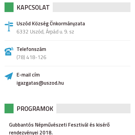
KAPCSOLAT
Uszód Község Önkormányzata
6332 Uszód, Árpád u. 9. sz
Telefonszám
(78) 418-126
E-mail cím
igazgatas@uszod.hu
PROGRAMOK
Gubbantós Népművészeti Fesztivál és kisérő
rendezvényei 2018.