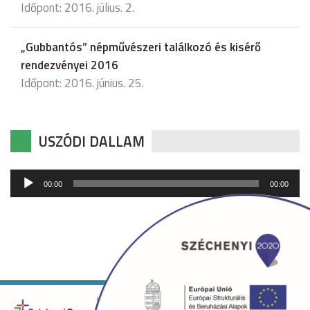
Időpont: 2016. július. 2.
„Gubbantós” népművészeri találkozó és kisérő
rendezvényei 2016
Időpont: 2016. június. 25.
USZÓDI DALLAM
Audió
00:00
00:00
lejátszó
Copyright © 2026 uszod.hu Minden jog fenntartva. •