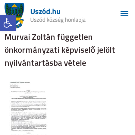
Eszköztár megnyitása
Murvai Zoltán független
önkormányzati képviselő jelölt
nyilvántartásba vétele