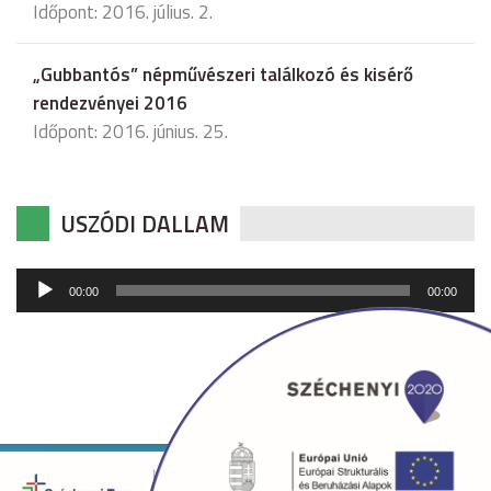
Időpont: 2016. július. 2.
„Gubbantós” népművészeri találkozó és kisérő
rendezvényei 2016
Időpont: 2016. június. 25.
USZÓDI DALLAM
Audió
00:00
00:00
lejátszó
Copyright © 2026 uszod.hu Minden jog fenntartva. •