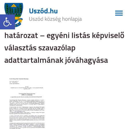
Eszköztár megnyitása
határozat – egyéni listás képviselő
választás szavazólap
adattartalmának jóváhagyása