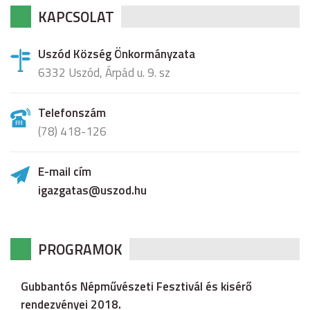
KAPCSOLAT
Uszód Község Önkormányzata
6332 Uszód, Árpád u. 9. sz
Telefonszám
(78) 418-126
E-mail cím
igazgatas@uszod.hu
PROGRAMOK
Gubbantós Népművészeti Fesztivál és kisérő
rendezvényei 2018.